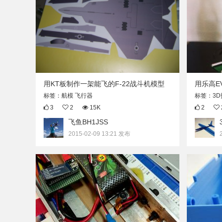
用KT板制作一架能飞的F-22战斗机模型
用乐高E
标签：航模 飞行器
标签：3D
3
2
15K
2
飞鱼BH1JSS
2015-02-09 13:21 发布