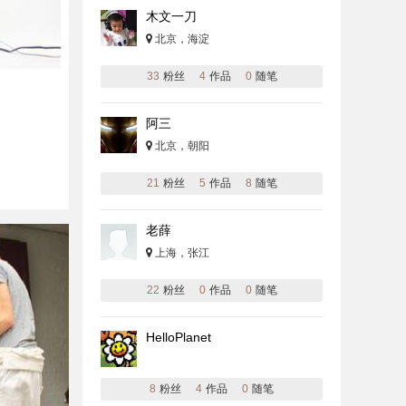
木文一刀
北京，海淀
33
粉丝
4
作品
0
随笔
阿三
北京，朝阳
21
粉丝
5
作品
8
随笔
老薛
上海，张江
22
粉丝
0
作品
0
随笔
HelloPlanet
8
粉丝
4
作品
0
随笔