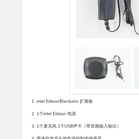
1. intel Edison
和
arduino
扩展板
2. 1
个
intel Edison
电源
3. 1
个麦克风
1
个USB声卡（带音频输入输出）
4. 带迷你杰克头的电源控制的扬声器