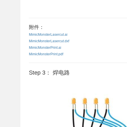
附件：
MimicMonsterLasercut.ai
MimicMonsterLasercut.dxf
MimicMonsterPrint.ai
MimicMonsterPrint.pdf
Step 3： 焊电路