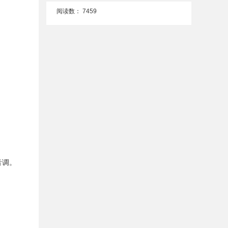
阅读数：
7459
音调。