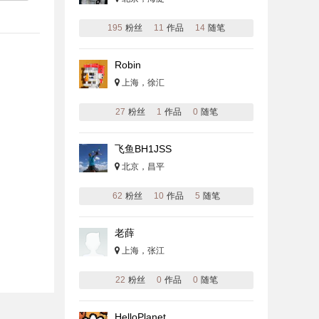
195
粉丝
11
作品
14
随笔
Robin
上海，徐汇
27
粉丝
1
作品
0
随笔
飞鱼BH1JSS
北京，昌平
62
粉丝
10
作品
5
随笔
老薛
上海，张江
22
粉丝
0
作品
0
随笔
HelloPlanet