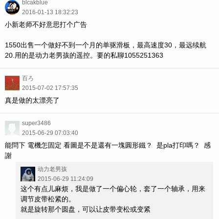
blcakblue
2016-01-13 18:32:23
小新老师不好意思打个广告
1550出售一个做好不到一个月的单驱滑板，最高速度30，最远续航
20.用的是动力老男孩的遥控。要的私聊1055251363
百ろ
2015-07-02 17:57:35
真是做的太漂亮了
super3486
2015-06-29 07:03:40
能問下 電機怎固定 看圖是不是還有一塊圓形鐵？ 是pla打印嗎？ 感
謝
动力老男孩
2015-06-29 11:24:09
这个有点儿麻烦，我是做了一个偏心轮，套了一个轴承，
用来
调节皮带松紧的。
就是旋转那个圆盘，可以让皮带变松或变紧