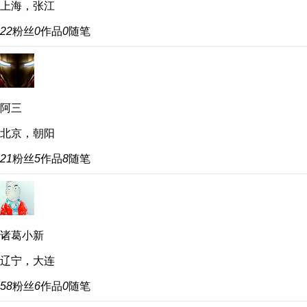
上海，张江
22
粉丝
0
作品
0
随笔
阿三
北京，朝阳
21
粉丝
5
作品
8
随笔
诸葛小新
辽宁，大连
58
粉丝
6
作品
0
随笔