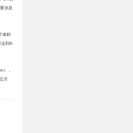
需要涉及
了体积
达到8-
tm），
4立方