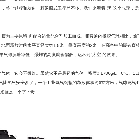
，整个过程和发射一颗返回式卫星差不多。我们来看看“玩”这个气球，
乳胶为主要原料,再配合适量配合剂加工而成。和普通的橡胶气球相比，除
地面释放时的水平直径大约1.5米，垂直高度约2米，在高空中的爆破直径
果气球膨胀率低，爆炸的高度就会偏低，达不到“太空”的效果。
，它会不爆炸。虽然它不是最轻的气体（密度0.1786g/L，0°C、1a
克，氦气比氢气安全多了，一个工业氦气钢瓶的释放体积约6立方米，气球充气
缺点就是一个字：贵！