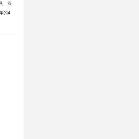
具、汉
年的4