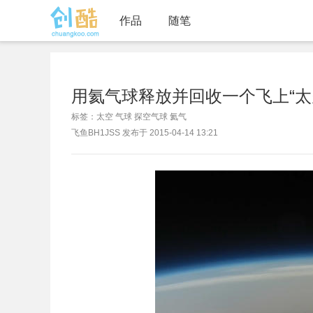
作品
随笔
用氦气球释放并回收一个飞上“太
标签：太空 气球 探空气球 氦气
飞鱼BH1JSS 发布于 2015-04-14 13:21