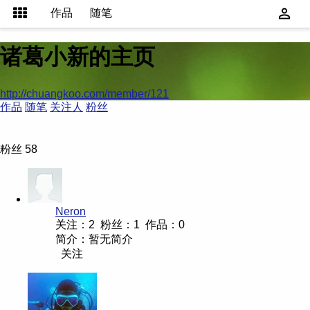
作品
随笔
诸葛小新的主页
http://chuangkoo.com/member/121
作品
随笔
关注人
粉丝
粉丝 58
Neron
关注：2 粉丝：1 作品：0
简介：暂无简介
关注