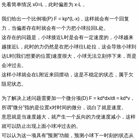
先看简单情况 x0=L，此时偏差为 x-L，
我们给出一个比例项(P) F = kp*(L-x)，这样就会有一个回复
力，当偏差存在时就会有一个力把小球拉回L处。
这存在的问题是，小球接近L时是会有一定速度的，小球越来
越接近L，此时的力仍然是在把小球往L处拉，这会导致小球到
达L时(我们想要的位置)速度很大，小球无法立刻停下来，而是
会冲过去。
这样小球就会在L附近来回摆动，这是不稳定的状态，属于欠
阻尼状态。
为了解决上述问题需要加一个微分项(D) F = kd*dx/dt = kd*v，
所谓”微分”指的是位置x对时间的微分，说白了就是速度。
意思就是当速度越大，就产生一个反向的力使速度减小，这样
就可以防止出现上面小球冲过去的。
可以认为这一项具有”预测”功能，预测小球下一时刻的状态从