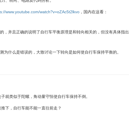
动力、转向、电路及代码分析。
ps://www.youtube.com/watch?v=oZAc5t2lkvo
，国内在这看：
误的，并且正确的说明了自行车平衡原理是和转向相关的，但没有具体指
猜测为什么是错误的，大致讨论一下转向是如何使自行车保持平衡的。
轮子就类似于陀螺，角动量守恒使自行车保持不倒。
坡推下，自行车能不能一直往前走？