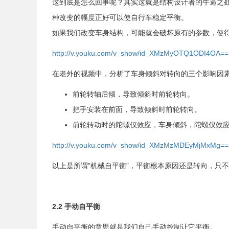
这到底是怎么回事呢？其实这就是结构设计者的牛逼之
种改变的幅度正好可以使自行车稳定平衡。
如果我们改变车身结构，可能就会破坏原有的参数，使
http://v.youku.com/v_show/id_XMzMyOTQ1ODI4OA==
在老外的视频中，分析了车身倾斜对转向的三个影响因
前轮转轴后倾，导致倾斜时前轮转向。
把手安装在前面，导致倾斜时前轮转向。
前轮转动时的陀螺仪效应，车身倾斜，陀螺仪效
http://v.youku.com/v_show/id_XMzMzMDEyMjMxMg==
以上是所谓”机械自平衡”，平衡根本原因还是转向，只
2.2 手动自平衡
手动自平衡的意思就是我们自己手动控制让它平衡。