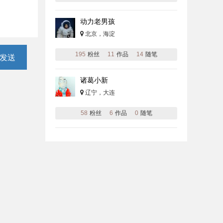
动力老男孩
北京，海淀
195
粉丝
11
作品
14
随笔
发送
诸葛小新
辽宁，大连
58
粉丝
6
作品
0
随笔