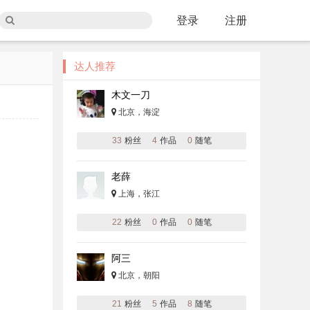
登录
注册
达人推荐
木文一刀
北京，海淀
33
粉丝
4
作品
0
随笔
老薛
上海，张江
22
粉丝
0
作品
0
随笔
阿三
北京，朝阳
21
粉丝
5
作品
8
随笔