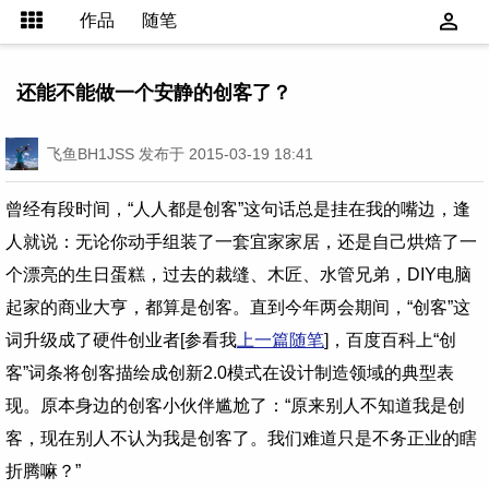
作品
随笔
还能不能做一个安静的创客了？
飞鱼BH1JSS
发布于 2015-03-19 18:41
曾经有段时间，“人人都是创客”这句话总是挂在我的嘴边，逢
人就说：无论你动手组装了一套宜家家居，还是自己烘焙了一
个漂亮的生日蛋糕，过去的裁缝、木匠、水管兄弟，DIY电脑
起家的商业大亨，都算是创客。直到今年两会期间，“创客”这
词升级成了硬件创业者[参看我
上一篇随笔
]，百度百科上“创
客”词条将创客描绘成创新2.0模式在设计制造领域的典型表
现。原本身边的创客小伙伴尴尬了：“原来别人不知道我是创
客，现在别人不认为我是创客了。我们难道只是不务正业的瞎
折腾嘛？”