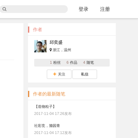
登录
注册
作者
邱奕盛
浙江，温州
1
粉丝
6
作品
4
随笔
关注
私信
作者的最新随笔
【造物粒子】
2017-11-04 17:26发布
社彩竞，籀园青
2017-11-04 17:12发布