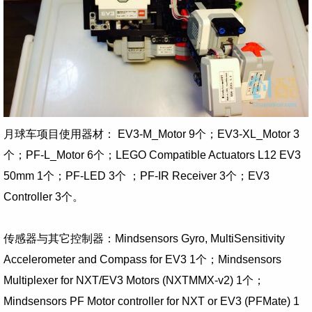
月球车项目使用器材： EV3-M_Motor 9个；EV3-XL_Motor 3
个；PF-L_Motor 6个；LEGO Compatible Actuators L12 EV3
50mm 1个；PF-LED 3个 ；PF-IR Receiver 3个；EV3
Controller 3个。
传感器与其它控制器：Mindsensors Gyro, MultiSensitivity
Accelerometer and Compass for EV3 1个；Mindsensors
Multiplexer for NXT/EV3 Motors (NXTMMX-v2) 1个；
Mindsensors PF Motor controller for NXT or EV3 (PFMate) 1