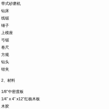
带式砂磨机
钻床
线锯
锤子
上模座
弓锯
卷尺
方规
钻头
钳夹
2、材料
1/8"
中密度板
1/4" x 4" x12"
红杨木板
木胶