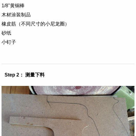
1/8"
黄铜棒
木材涂装制品
橡皮筋（不同尺寸的小尼龙圈）
砂纸
小钉子
Step 2： 测量下料