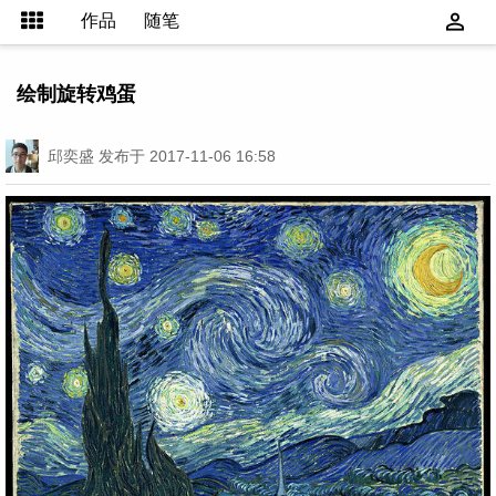
作品
随笔
绘制旋转鸡蛋
邱奕盛
发布于 2017-11-06 16:58