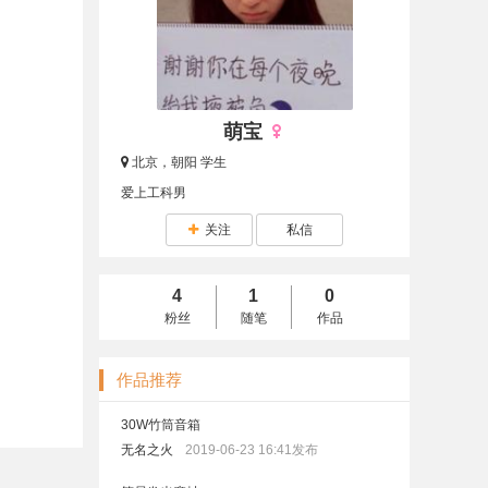
萌宝
北京，朝阳
学生
爱上工科男
关注
私信
4
1
0
粉丝
随笔
作品
作品推荐
30W竹筒音箱
无名之火
2019-06-23 16:41发布