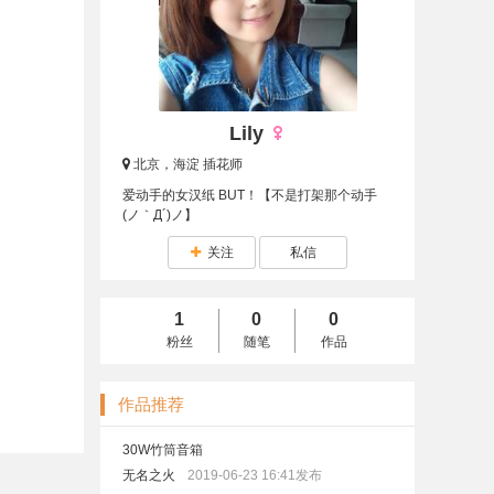
Lily
北京，海淀
插花师
爱动手的女汉纸 BUT！【不是打架那个动手
(ノ｀Д´)ノ】
关注
私信
1
0
0
粉丝
随笔
作品
作品推荐
30W竹筒音箱
无名之火
2019-06-23 16:41发布