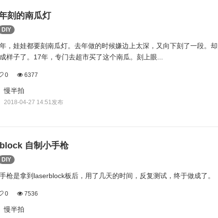
17年刻的南瓜灯
DIY
年，娃娃都要刻南瓜灯。去年做的时候嫌边上太深，又向下刻了一段。却
成样子了。17年，专门去超市买了这个南瓜。刻上眼...
0
6377
慢半拍
2018-04-27 14:51发布
erblock 自制小手枪
DIY
手枪是拿到laserblock板后，用了几天的时间，反复测试，终于做成了。
0
7536
慢半拍