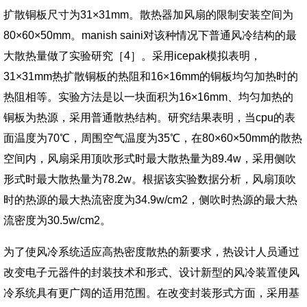
扩散铜板尺寸为
31×31mm
。散热器加风扇的限制安装空间为
80×60×50mm
。
manish saini
对该种情况下普通风冷结构的最
大散热量做了实验研究［
4
］。采用
icepak
模拟表明，
31×31mm
热扩散铜板的热阻和
16×16mm
的铜板均匀加热时的
热阻相等。实验方法是以一块面积为
16×16mm
、均匀加热的
铜板为热源，采用普通散热结构。研究结果表明，当
cpu
的表
面温度为
70
℃，周围空气温度为
35
℃，在
80×60×50mm
的散热
空间内，风扇采用顶吹形式时最大散热量为
89.4w
，采用侧吹
形式时最大散热量为
78.2w
。根据该实验数据分析，风扇顶吹
时的热源的最大热流密度为
34.9w/cm2
，侧吹时热源的最大热
流密度为
30.5w/cm2
。
为了使风冷系统适应高热密度散热的新要求，热设计人员通过
改变电子元器件的封装技术和形式、设计新型的风冷装置使风
冷系统具有更广阔的适用范围。在改变封装形式方面，采用基