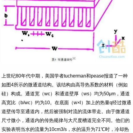
上世纪
80
年代中期，美国学者
tucherman
和
pease
报道了一种
如图
4
所示的微通道结构。该结构由高导热系数的材料（例如
硅）构成。通道宽（
wc
）和通道壁厚（
ws
）均为
50μm
，通道
高宽比（
b/wc
）约为
10
。在底面（
w×l
）加上的热量
q
经过微通
道壁传导至通道内，然后被强制对流的流体带走。由于微通道
尺寸微小，通道内的传热规律与大尺度槽道完全不同。他们的
实验表明当水的流量为
10cm3/s
，水的温升为
71
℃时，冷却热