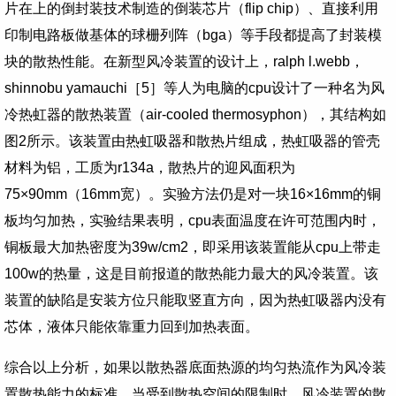
片在上的倒封装技术制造的倒装芯片（
flip chip
）、直接利用
印制电路板做基体的球栅列阵（
bga
）等手段都提高了封装模
块的散热性能。在新型风冷装置的设计上，
ralph l.webb
，
shinnobu yamauchi
［
5
］等人为电脑的
cpu
设计了一种名为风
冷热虹器的散热装置（
air-cooled thermosyphon
），其结构如
图
2
所示。该装置由热虹吸器和散热片组成，热虹吸器的管壳
材料为铝，工质为
r134a
，散热片的迎风面积为
75×90mm
（
16mm
宽）。实验方法仍是对一块
16×16mm
的铜
板均匀加热，实验结果表明，
cpu
表面温度在许可范围内时，
铜板最大加热密度为
39w/cm2
，即采用该装置能从
cpu
上带走
100w
的热量，这是目前报道的散热能力最大的风冷装置。该
装置的缺陷是安装方位只能取竖直方向，因为热虹吸器内没有
芯体，液体只能依靠重力回到加热表面。
综合以上分析，如果以散热器底面热源的均匀热流作为风冷装
置散热能力的标准，当受到散热空间的限制时，风冷装置的散