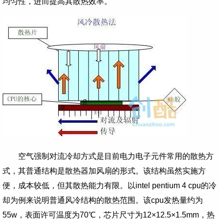
均匀性，进而提高其散热效率。
空气强制对流冷却方式是目前电力电子元件常用的散热方
式，其普通结构是散热器加风扇的形式。该结构
虽然实施方
便，成本较低，但其散热能力有限。以
intel pentium 4 cpu
的冷
却为例来说明普通风冷结构的散热范围。该
cpu
发热量约为
55w
，表面许可温度为
70
℃，芯片尺寸为
12×12.5×1.5mm
，热