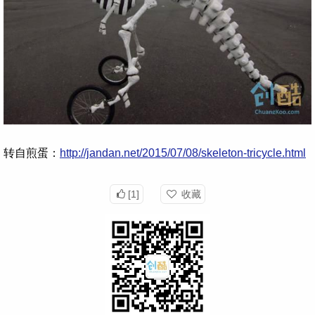
转自煎蛋：
http://jandan.net/2015/07/08/skeleton-tricycle.html
[1]
收藏