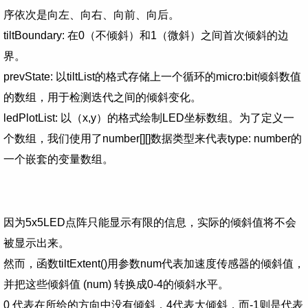
序依次是向左、向右、向前、向后。
tiltBoundary: 在0（不倾斜）和1（微斜）之间首次倾斜的边
界。
prevState: 以tiltList的格式存储上一个循环的micro:bit倾斜数值
的数组，用于检测迭代之间的倾斜变化。
ledPlotList: 以（x,y）的格式绘制LED坐标数组。为了定义一
个数组，我们使用了number[][]数据类型来代表type: number的
一个嵌套的变量数组。
因为5x5LED点阵只能显示有限的信息，实际的倾斜值将不会
被显示出来。
然而，函数tiltExtent()用参数num代表加速度传感器的倾斜值，
并把这些倾斜值 (num) 转换成0-4的倾斜水平。
0 代表在所给的方向中没有倾斜，4代表大倾斜，而-1则是代表