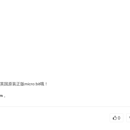
原装正版micro:bit哦！
om
。
0