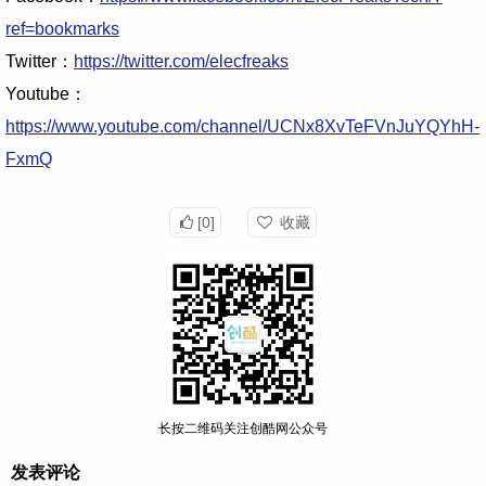
ref=bookmarks
Twitter：
https://twitter.com/elecfreaks
Youtube：
https://www.youtube.com/channel/UCNx8XvTeFVnJuYQYhH-
FxmQ
[0]
收藏
长按二维码关注创酷网公众号
发表评论